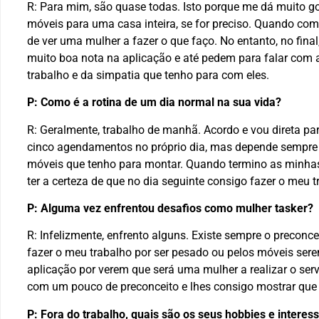
R: Para mim, são quase todas. Isto porque me dá muito 
móveis para uma casa inteira, se for preciso. Quando co
de ver uma mulher a fazer o que faço. No entanto, no fina
muito boa nota na aplicação e até pedem para falar com
trabalho e da simpatia que tenho para com eles.
P: Como é a rotina de um dia normal na sua vida?
R: Geralmente, trabalho de manhã. Acordo e vou direta pa
cinco agendamentos no próprio dia, mas depende sempre 
móveis que tenho para montar. Quando termino as minhas 
ter a certeza de que no dia seguinte consigo fazer o meu 
P: Alguma vez enfrentou desafios como mulher tasker?
R: Infelizmente, enfrento alguns. Existe sempre o preconce
fazer o meu trabalho por ser pesado ou pelos móveis sere
aplicação por verem que será uma mulher a realizar o serv
com um pouco de preconceito e lhes consigo mostrar que
P: Fora do trabalho, quais são os seus hobbies e interes