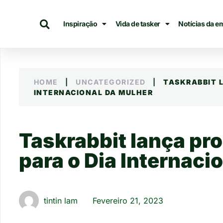
Inspiração
Vida de tasker
Notícias da e
HOME
|
UNCATEGORIZED
|
TASKRABBIT 
INTERNACIONAL DA MULHER
Taskrabbit lança pr
para o Dia Internaci
tintin lam
Fevereiro 21, 2023