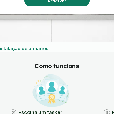
Reservar
nstalação de armários
Como funciona
Escolha um tasker
2
3