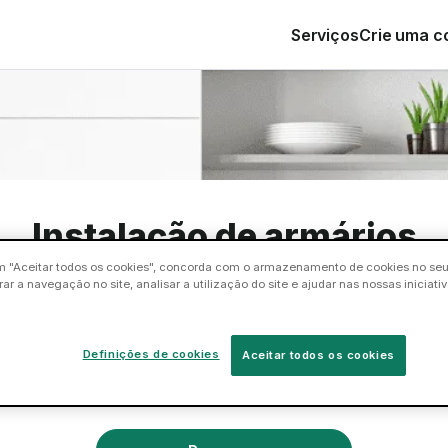
Serviços
Crie uma co
Instalação de armários
m "Aceitar todos os cookies", concorda com o armazenamento de cookies no seu 
ar a navegação no site, analisar a utilização do site e ajudar nas nossas iniciati
 instalação de armários pode ser stressante, deixe-a pa
Definições de cookies
Aceitar todos os cookies
um tasker. Vão completar a tarefa de acordo com a su
satisfação.