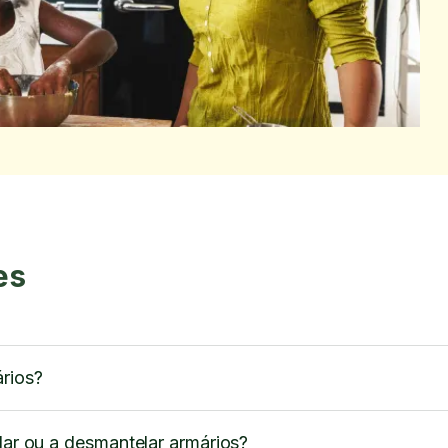
es
ários?
alar ou a desmantelar armários?