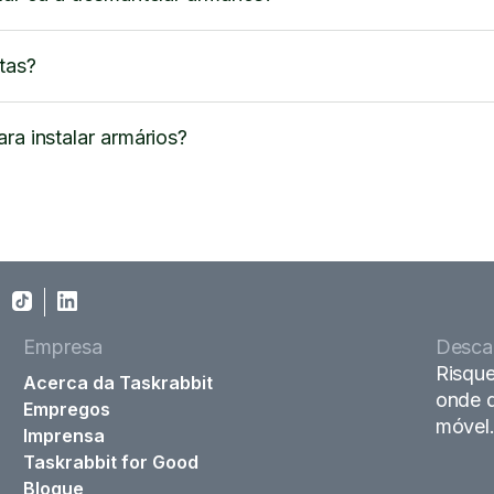
tas?
ra instalar armários?
Empresa
Descar
Risque
Acerca da Taskrabbit
onde q
Empregos
móvel
Imprensa
Taskrabbit for Good
Blogue