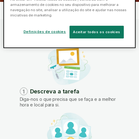
armazenamento de cookies no seu dispositivo para melhorar a
Início
Serviços
Montagem de mobiliário
>
>
>
navegação no site, analisar a utilização do site e ajudar nas nossas
Montagem de cómodas
iniciativas de marketing.
Definições de cookies
Aceitar todos os cookies
Como funciona
Descreva a tarefa
1
Diga-nos o que precisa que se faça e a melhor
hora e local para si.