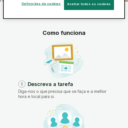
Definições de cookies
Aceitar todos os cookies
Início
Serviços
Montagem de mobiliário
>
>
>
Montagem de guarda-roupas
Como funciona
Descreva a tarefa
1
Diga-nos o que precisa que se faça e a melhor
hora e local para si.