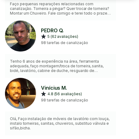
Faço pequenas reparações relacionadas com
canalização. Torneira a pingar? Quer trocar de torneira?
Montar um Chuveiro. Fale comigo e terei todo o prazer
em o ajudar. Obrigado. Aguardo o seu contacto. Não
faço desentupimentos, gás ou algo que meta troca de
canalizações ou partir paredes.
PEDRO Q.
5 (62 avaliações)
98 tarefas de canalização
Tenho 6 anos de experiência na área, ferramenta
adequada, faço montagem/troca de torneira, sanita,
bidé, lavatório, cabine de duche, resguardo de
banheira, desentupimento de canos, montagem de
máquinas de lavar roupa e loiça, montagem de lava
loiça
Vinícius M.
4.8 (56 avaliações)
98 tarefas de canalização
Olá, Faço instalação de móveis de lavatório com louça,
instalo torneiras, sanitas, chuveiros, substituo válvula e
sifão,bicha.