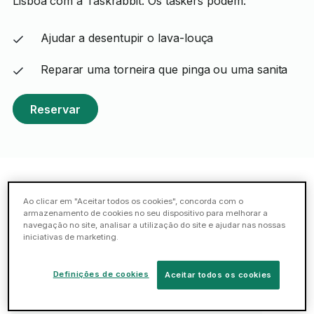
Lisboa com a Taskrabbit. Os taskers podem:
Ajudar a desentupir o lava-louça
Reparar uma torneira que pinga ou uma sanita
Reservar
Taskers em destaque: Lisboa
Ao clicar em "Aceitar todos os cookies", concorda com o
armazenamento de cookies no seu dispositivo para melhorar a
navegação no site, analisar a utilização do site e ajudar nas nossas
iniciativas de marketing.
Pedro M.
5 (74 avaliações)
Definições de cookies
Aceitar todos os cookies
75 tarefas de canalização