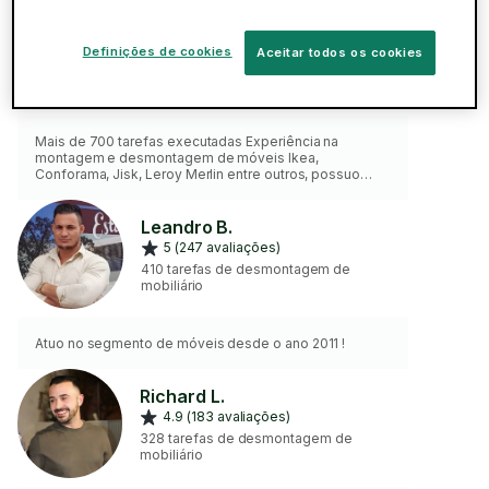
Fabiano S.
5 (593 avaliações)
Definições de cookies
Aceitar todos os cookies
1220 tarefas de desmontagem de
mobiliário
Mais de 700 tarefas executadas Experiência na
montagem e desmontagem de móveis Ikea,
Conforama, Jisk, Leroy Merlin entre outros, possuo
ferramentas para fixar na parede e para pequenas
ligações elétricas dos móveis se necessário.
Leandro B.
5 (247 avaliações)
410 tarefas de desmontagem de
mobiliário
Atuo no segmento de móveis desde o ano 2011 !
Richard L.
4.9 (183 avaliações)
328 tarefas de desmontagem de
mobiliário