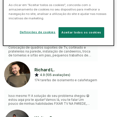
Taskers em destaque: Lisboa
Ao clicar em "Aceitar todos os cookies", concorda com o
armazenamento de cookies no seu dispositivo para melhorar a
navegação no site, analisar a utilização do site e ajudar nas nossas
Fabiano S.
iniciativas de marketing.
ELITE
5 (229 avaliações)
Definições de cookies
Aceitar todos os cookies
478 tarefas de isolamento e
calafetagem
Colocação de quadros suportes de Tv, cortinado e
prateleiras na parede, instalação de candeeiros, troca
de torneiras e sifão em pias, pequenos trabalhos de
elétrica como troca de tomadas e lâmpadas.
Richard L.
4.9 (105 avaliações)
174 tarefas de isolamento e calafetagem
Isso mesmo !!! A solução do seu problema chegou 😁
estou aqui pra te ajudar! Vamos lá, vou te falar Um
pouco de minhas habilidades FIXAR TV NA PAREDE,
ESPELHO, PENDURAR QUADROS, FIXAR CORTINADOS
etc