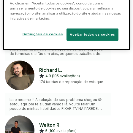
Ao clicar em "Aceitar todos os cookies", concorda com o
armazenamento de cookies no seu dispositivo para melhorar a
Fabiano S.
navegação no site, analisar a utilização do site e ajudar nas nossas
ELITE
iniciativas de marketing.
5 (229 avaliações)
478 tarefas de reparação de estuque
Definições de cookies
Aceitar todos os cookies
Colocação de quadros suportes de Tv, cortinado e
prateleiras na parede, instalação de candeeiros, troca
de torneiras e sifão em pias, pequenos trabalhos de
elétrica como troca de tomadas e lâmpadas.
Richard L.
4.9 (105 avaliações)
174 tarefas de reparação de estuque
Isso mesmo !!! A solução do seu problema chegou 😁
estou aqui pra te ajudar! Vamos lá, vou te falar Um
pouco de minhas habilidades FIXAR TV NA PAREDE,
ESPELHO, PENDURAR QUADROS, FIXAR CORTINADOS
etc
Welton R.
5 (100 avaliações)